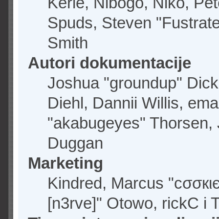
Kerle, Nibogo, Niko, Pet
Spuds, Steven "Fustrate
Smith
Autori dokumentacije
Joshua "groundup" Dicke
Diehl, Dannii Willis, e
"akabugeyes" Thorsen, J
Duggan
Marketing
Kindred, Marcus "cσσкι
[n3rve]" Otowo, rickC i 