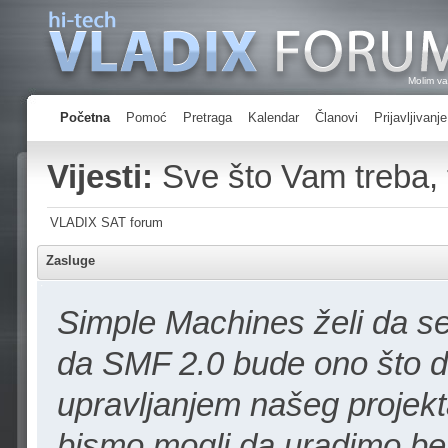
Molim v
Prijavi
Početna
Pomoć
Pretraga
Kalendar
Članovi
Prijavljivanje
Vijesti:
Sve što Vam treba, 
VLADIX SAT forum
Zasluge
Simple Machines želi da se
da SMF 2.0 bude ono što da
upravljanjem našeg projekta
bismo mogli da uradimo bez