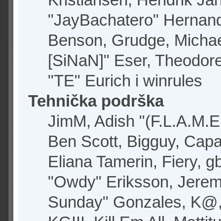
"JayBachatero" Hernand
Benson, Grudge, Michael
[SiNaN]" Eser, Theodore
"TE" Eurich i winrules
Tehnička podrška
JimM, Adish "(F.L.A.M.E.
Ben Scott, Bigguy, Cap
Eliana Tamerin, Fiery, g
"Owdy" Eriksson, Jeremy
Sunday" Gonzales, K@, 