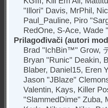
KGIII, Kill Em All, Matt
"Illori" Davis, MrPhil, N
Paul_Pauline, Piro "Sar
RedOne, S-Ace, Wade "
Prilagođivači (autori modi
Brad "IchBin™" Grow, 
Bryan "Runic" Deakin, 
Blaber, Daniel15, Eren 
Jason "JBlaze" Clemons
Valentin, Kays, Killer P
"SlammedDime" Zuba, M