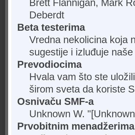
Brett Flannigan, Mark R
Deberdt
Beta testerima
Vredna nekolicina koja 
sugestije i izluđuje naš
Prevodiocima
Hvala vam što ste uložil
širom sveta da koriste 
Osnivaču SMF-a
Unknown W. "[Unknown]
Prvobitnim menadžerima 