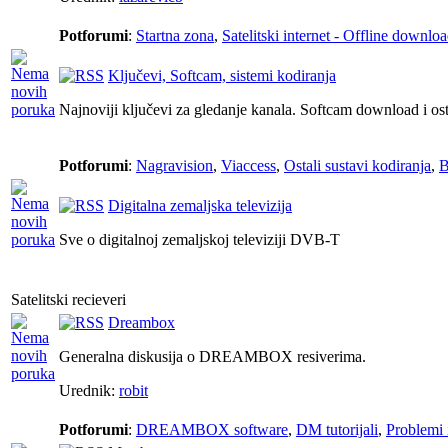
Potforumi
:
Startna zona
,
Satelitski internet - Offline downlo
Ključevi, Softcam, sistemi kodiranja
Najnoviji ključevi za gledanje kanala. Softcam download i ost
Potforumi
:
Nagravision
,
Viaccess
,
Ostali sustavi kodiranja
,
Digitalna zemaljska televizija
Sve o digitalnoj zemaljskoj televiziji DVB-T
Satelitski recieveri
Dreambox
Generalna diskusija o DREAMBOX resiverima.
Urednik:
robit
Potforumi
:
DREAMBOX software
,
DM tutorijali
,
Problemi