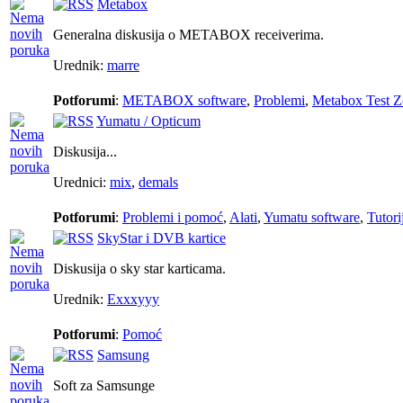
Metabox
Generalna diskusija o METABOX receiverima.
Urednik:
marre
Potforumi
:
METABOX software
,
Problemi
,
Metabox Test 
Yumatu / Opticum
Diskusija...
Urednici:
mix
,
demals
Potforumi
:
Problemi i pomoć
,
Alati
,
Yumatu software
,
Tutorij
SkyStar i DVB kartice
Diskusija o sky star karticama.
Urednik:
Exxxyyy
Potforumi
:
Pomoć
Samsung
Soft za Samsunge