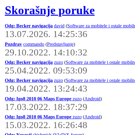
Skorašnje poruke
Odg: Becker navigacija
david
(
Software za mobitele i ostale mobil
13.07.2026. 14:25:36
Pozdrav
commando
(
Predstavljanje
)
29.10.2022. 14:10:32
Odg: Becker navigacija
zuzo
(
Software za mobitele i ostale mobiln
25.04.2022. 09:53:09
Odg: Becker navigacija
zuzo
(
Software za mobitele i ostale mobiln
19.04.2022. 13:24:43
Odg: Igo8 2010 06 Maps Europe
zuzo
(
Android
)
17.03.2022. 18:37:29
Odg: Igo8 2010 06 Maps Europe
zuzo
(
Android
)
15.03.2022. 16:26:48
Odg: Novosti
shishmish
(
VlaDiX forum
)