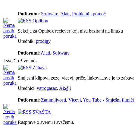
Potforumi
:
Software
,
Alati
,
Problemi i pomoć
Optibox
Sekcija za Optibox reciever koji nisu bazirani na linuxu
Urednik:
prodigy
Potforumi
:
Alati
,
Software
I sve što život nosi
Zabava
Smijesni klipovi, zeze, vicevi, priče, linkovi...sve je to zabava
Urednici:
vatrogasac
,
Ak@i
Potforumi
:
Zanimljivosti
,
Vicevi
,
You Tube - Smješni filmići 
SVAŠTA
Rasprave o svemu i svačemu.