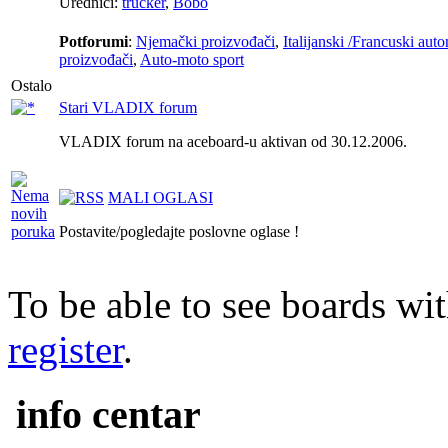
Urednici:
trucker
,
Bobo
Potforumi
:
Njemački proizvođači
,
Italijanski /Francuski aut
proizvođači
,
Auto-moto sport
Ostalo
Stari VLADIX forum
VLADIX forum na aceboard-u aktivan od 30.12.2006.
MALI OGLASI
Postavite/pogledajte poslovne oglase !
To be able to see boards wi
register
.
info centar