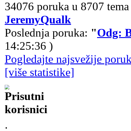
34076 poruka u 8707 tema 
JeremyQualk
Poslednja poruka:
"
Odg: B
14:25:36 )
Pogledajte najsvežije poru
[više statistike]
: