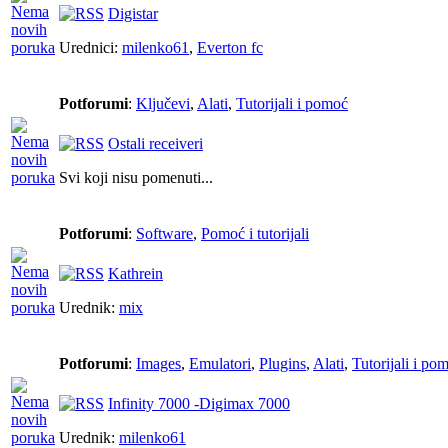
Digistar
Urednici:
milenko61
,
Everton fc
Potforumi
:
Ključevi
,
Alati
,
Tutorijali i pomoć
Ostali receiveri
Svi koji nisu pomenuti...
Potforumi
:
Software
,
Pomoć i tutorijali
Kathrein
Urednik:
mix
Potforumi
:
Images
,
Emulatori
,
Plugins
,
Alati
,
Tutorijali i po
Infinity 7000 -Digimax 7000
Urednik:
milenko61