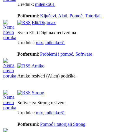
Urednik:
milenko61
Potforumi
:
Ključevi
,
Alati
,
Pomoć
,
Tutorijali
Elit/Digimax
Sve o Elit i Digimax reciverima
Urednici:
mix
,
milenko61
Potforumi
:
Problemi i pomoć
,
Software
Amiko
Amiko resiveri (Alien) podrška.
Strong
Softver za Strong resivere.
Urednici:
mix
,
milenko61
Potforumi
:
Pomoć i tutorijali Strong