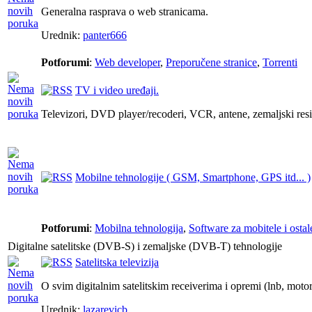
Generalna rasprava o web stranicama.
Urednik:
panter666
Potforumi
:
Web developer
,
Preporučene stranice
,
Torrenti
TV i video uređaji.
Televizori, DVD player/recoderi, VCR, antene, zemaljski resi
Mobilne tehnologije ( GSM, Smartphone, GPS itd... )
Potforumi
:
Mobilna tehnologija
,
Software za mobitele i osta
Digitalne satelitske (DVB-S) i zemaljske (DVB-T) tehnologije
Satelitska televizija
O svim digitalnim satelitskim receiverima i opremi (lnb, motori,
Urednik:
lazarevicb