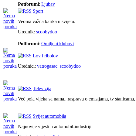
Potforumi
:
Ljubav
Sport
Veoma važna karika u svijetu.
Urednik:
scoobydoo
Potforumi
:
Omiljeni klubovi
Lov i ribolov
Urednici:
vatrogasac
,
scoobydoo
Televizija
Već pola vijeka sa nama...rasprava o emisijama, tv stanicama
Svijet automobila
Najnovije vijesti u automobil-industriji.