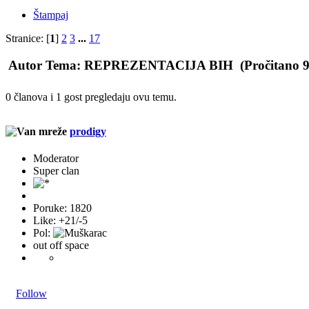
Štampaj
Stranice: [
1
]
2
3
...
17
Autor
Tema: REPREZENTACIJA BIH (Pročitano 97
0 članova i 1 gost pregledaju ovu temu.
prodigy
Moderator
Super clan
Poruke: 1820
Like: +21/-5
Pol:
out off space
Follow