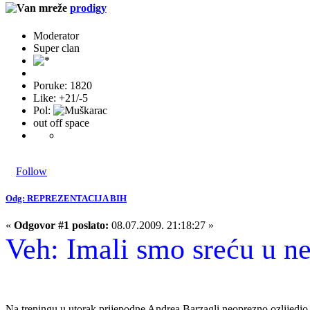
prodigy
Moderator
Super clan
Poruke: 1820
Like: +21/-5
Pol:
out off space
Follow
Odg: REPREZENTACIJA BIH
«
Odgovor #1 poslato:
08.07.2009. 21:18:27 »
Veh: Imali smo sreću u ne
Na treningu u utorak prijepodne Andrea Barzagli neoprezno ozlijedio