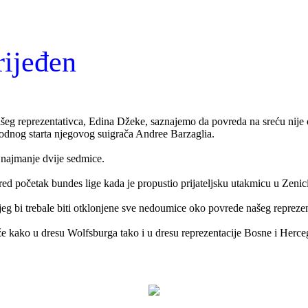
rijeđen
g reprezentativca, Edina Džeke, saznajemo da povreda na sreću nije oz
dnog starta njegovog suigrača Andree Barzaglia.
 najmanje dvije sedmice.
d početak bundes lige kada je propustio prijateljsku utakmicu u Zenic
eg bi trebale biti otklonjene sve nedoumice oko povrede našeg reprezen
eže kako u dresu Wolfsburga tako i u dresu reprezentacije Bosne i Herce