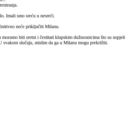
reniranja.
lo. Imali smo sreću u nesreći.
nitivno neće priključiti Milanu.
 moramo biti sretni i čestitati klupskim dužnosnicima što su uspjeli
 U svakom slučaju, mislim da ga u Milanu mogu prekrižiti.