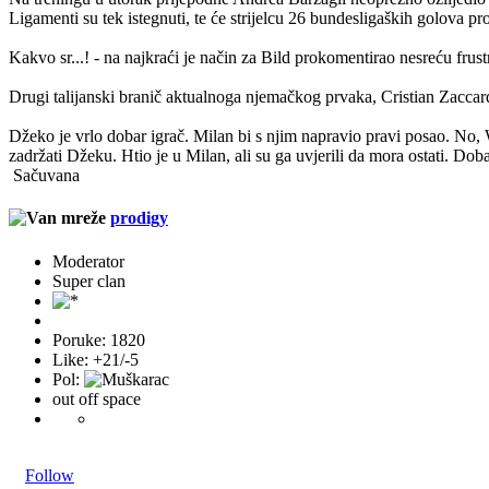
Ligamenti su tek istegnuti, te će strijelcu 26 bundesligaških golova pro
Kakvo sr...! - na najkraći je način za Bild prokomentirao nesreću frus
Drugi talijanski branič aktualnoga njemačkog prvaka, Cristian Zaccard
Džeko je vrlo dobar igrač. Milan bi s njim napravio pravi posao. No, Wo
zadržati Džeku. Htio je u Milan, ali su ga uvjerili da mora ostati. D
Sačuvana
prodigy
Moderator
Super clan
Poruke: 1820
Like: +21/-5
Pol:
out off space
Follow