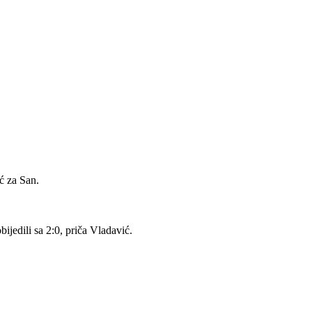
ić za San.
jedili sa 2:0, priča Vladavić.