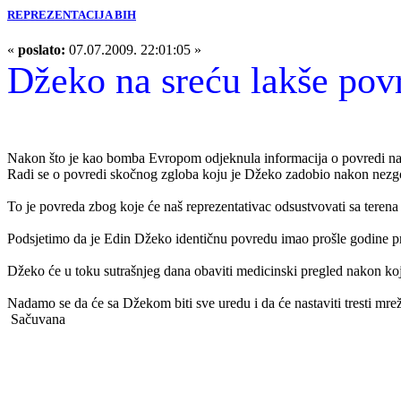
REPREZENTACIJA BIH
«
poslato:
07.07.2009. 22:01:05 »
Džeko na sreću lakše pov
Nakon što je kao bomba Evropom odjeknula informacija o povredi naše
Radi se o povredi skočnog zgloba koju je Džeko zadobio nakon nezgo
To je povreda zbog koje će naš reprezentativac odsustvovati sa terena
Podsjetimo da je Edin Džeko identičnu povredu imao prošle godine pre
Džeko će u toku sutrašnjeg dana obaviti medicinski pregled nakon koj
Nadamo se da će sa Džekom biti sve uredu i da će nastaviti tresti mr
Sačuvana