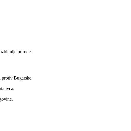
biljnije prirode.
i protiv Bugarske.
tativca.
govine.