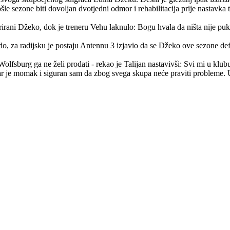
šle sezone biti dovoljan dvotjedni odmor i rehabilitacija prije nastavka t
trirani Džeko, dok je treneru Vehu laknulo: Bogu hvala da ništa nije puk
o, za radijsku je postaju Antennu 3 izjavio da se Džeko ove sezone defi
lfsburg ga ne želi prodati - rekao je Talijan nastavivši: Svi mi u klubu
obar je momak i siguran sam da zbog svega skupa neće praviti probleme.