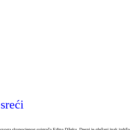
sreći
 svoga skupocjenog suigrača Edina Džeku. Desni je gležanj ipak izdržao