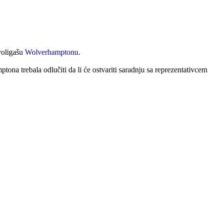
voligašu
Wolverhamptonu
.
ona trebala odlučiti da li će ostvariti saradnju sa reprezentativcem