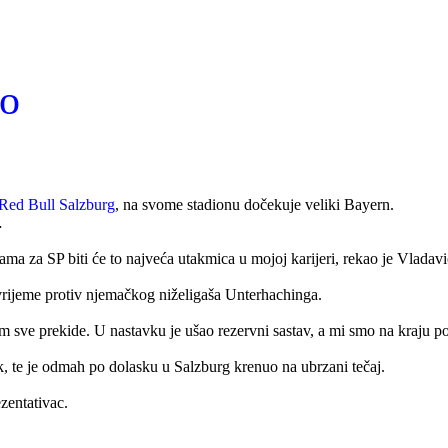
do
Red Bull Salzburg
, na svome stadionu dočekuje veliki Bayern.
…
jama za SP biti će to najveća utakmica u mojoj karijeri, rekao je Vladav
uvrijeme protiv njemačkog niželigaša Unterhachinga.
sve prekide. U nastavku je ušao rezervni sastav, a mi smo na kraju pobi
k, te je odmah po dolasku u Salzburg krenuo na ubrzani tečaj.
zentativac.