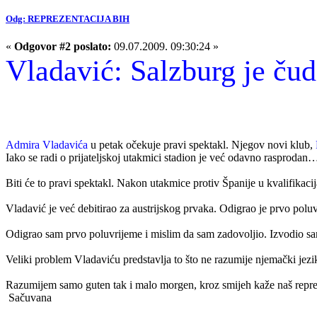
Odg: REPREZENTACIJA BIH
«
Odgovor #2 poslato:
09.07.2009. 09:30:24 »
Vladavić: Salzburg je ču
Admira Vladavića
u petak očekuje pravi spektakl. Njegov novi klub,
Iako se radi o prijateljskoj utakmici stadion je već odavno rasprodan
Biti će to pravi spektakl. Nakon utakmice protiv Španije u kvalifikaci
Vladavić je već debitirao za austrijskog prvaka. Odigrao je prvo pol
Odigrao sam prvo poluvrijeme i mislim da sam zadovoljio. Izvodio sam 
Veliki problem Vladaviću predstavlja to što ne razumije njemački jezi
Razumijem samo guten tak i malo morgen, kroz smijeh kaže naš repre
Sačuvana