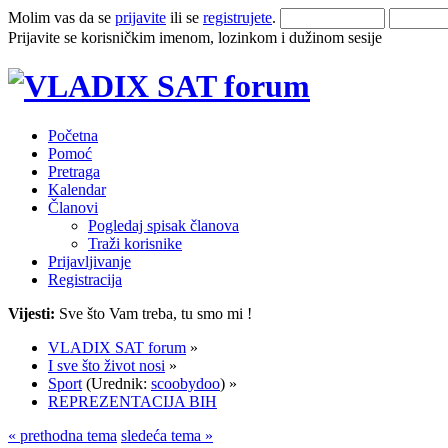
Molim vas da se
prijavite
ili se
registrujete
.
Prijavite se korisničkim imenom, lozinkom i dužinom sesije
Početna
Pomoć
Pretraga
Kalendar
Članovi
Pogledaj spisak članova
Traži korisnike
Prijavljivanje
Registracija
Vijesti:
Sve što Vam treba, tu smo mi !
VLADIX SAT forum
»
I sve što život nosi
»
Sport
(Urednik:
scoobydoo
) »
REPREZENTACIJA BIH
« prethodna tema
sledeća tema »