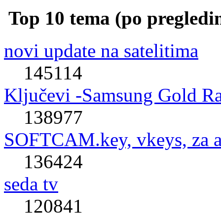
Top 10 tema (po pregledi
novi update na satelitima
145114
Ključevi -Samsung Gold R
138977
SOFTCAM.key, vkeys, za al
136424
seda tv
120841