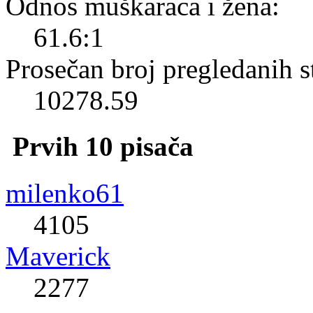
Odnos muškaraca i žena:
61.6:1
Prosečan broj pregledanih s
10278.59
Prvih 10 pisača
milenko61
4105
Maverick
2277