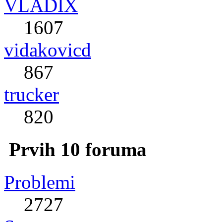
VLADIX
1607
vidakovicd
867
trucker
820
Prvih 10 foruma
Problemi
2727