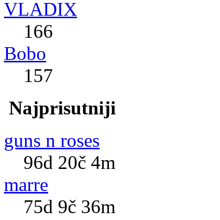
VLADIX
166
Bobo
157
Najprisutniji
guns n roses
96d 20č 4m
marre
75d 9č 36m