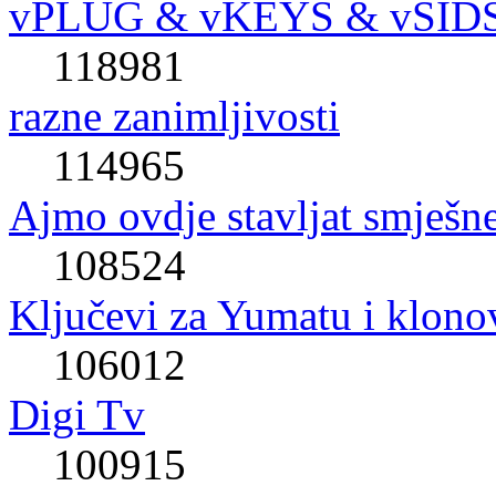
vPLUG & vKEYS & vSID
118981
razne zanimljivosti
114965
Ajmo ovdje stavljat smješne
108524
Ključevi za Yumatu i klono
106012
Digi Tv
100915