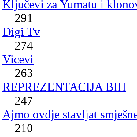
Ključevi za Yumatu i klono
291
Digi Tv
274
Vicevi
263
REPREZENTACIJA BIH
247
Ajmo ovdje stavljat smješne
210