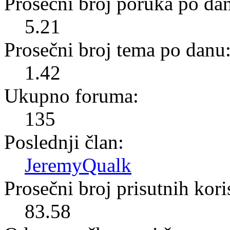
Prosečni broj poruka po da
5.21
Prosečni broj tema po danu
1.42
Ukupno foruma:
135
Poslednji član:
JeremyQualk
Prosečni broj prisutnih kor
83.58