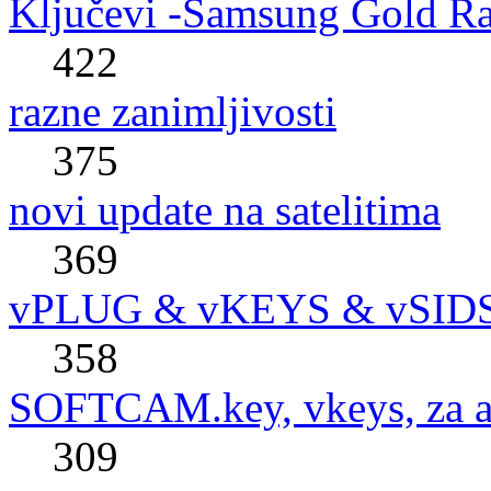
Ključevi -Samsung Gold R
422
razne zanimljivosti
375
novi update na satelitima
369
vPLUG & vKEYS & vSID
358
SOFTCAM.key, vkeys, za al
309