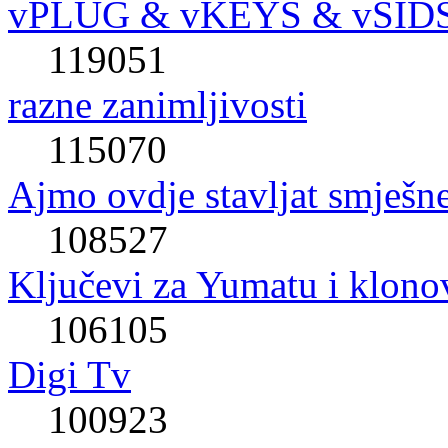
vPLUG & vKEYS & vSID
119051
razne zanimljivosti
115070
Ajmo ovdje stavljat smješne
108527
Ključevi za Yumatu i klono
106105
Digi Tv
100923