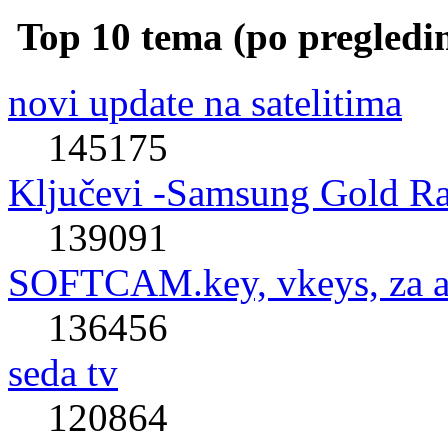
Top 10 tema (po pregledi
novi update na satelitima
145175
Ključevi -Samsung Gold R
139091
SOFTCAM.key, vkeys, za al
136456
seda tv
120864