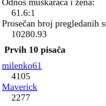
Odnos muškaraca i žena:
61.6:1
Prosečan broj pregledanih s
10280.93
Prvih 10 pisača
milenko61
4105
Maverick
2277