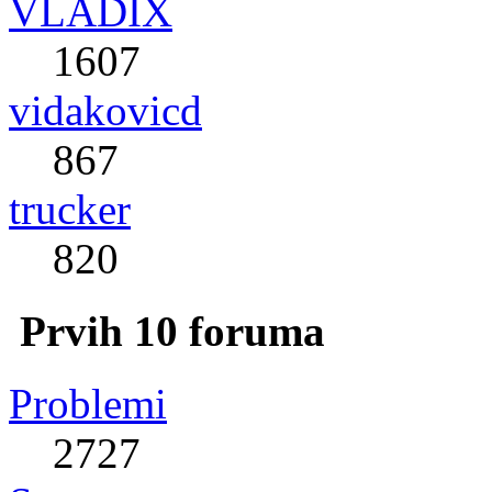
VLADIX
1607
vidakovicd
867
trucker
820
Prvih 10 foruma
Problemi
2727