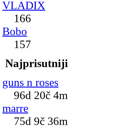
VLADIX
166
Bobo
157
Najprisutniji
guns n roses
96d 20č 4m
marre
75d 9č 36m