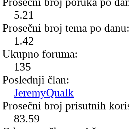
Prosečni broj poruka po da
5.21
Prosečni broj tema po danu
1.42
Ukupno foruma:
135
Poslednji član:
JeremyQualk
Prosečni broj prisutnih kor
83.59