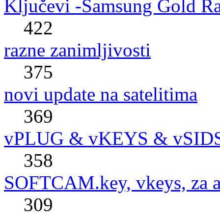
Ključevi -Samsung Gold R
422
razne zanimljivosti
375
novi update na satelitima
369
vPLUG & vKEYS & vSID
358
SOFTCAM.key, vkeys, za al
309