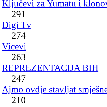
Ključevi za Yumatu i klono
291
Digi Tv
274
Vicevi
263
REPREZENTACIJA BIH
247
Ajmo ovdje stavljat smješne
210