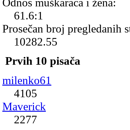
Odnos muškaraca i žena:
61.6:1
Prosečan broj pregledanih s
10282.55
Prvih 10 pisača
milenko61
4105
Maverick
2277