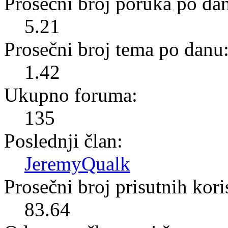
Prosečni broj poruka po da
5.21
Prosečni broj tema po danu
1.42
Ukupno foruma:
135
Poslednji član:
JeremyQualk
Prosečni broj prisutnih kor
83.64