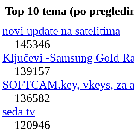
Top 10 tema (po pregledi
novi update na satelitima
145346
Ključevi -Samsung Gold R
139157
SOFTCAM.key, vkeys, za al
136582
seda tv
120946