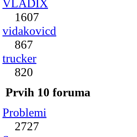
VLADIX
1607
vidakovicd
867
trucker
820
Prvih 10 foruma
Problemi
2727