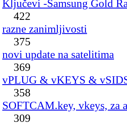
Ključevi -Samsung Gold R
422
razne zanimljivosti
375
novi update na satelitima
369
vPLUG & vKEYS & vSID
358
SOFTCAM.key, vkeys, za al
309