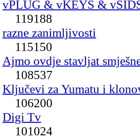
vPLUG & vKEYS & vSID
119188
razne zanimljivosti
115150
Ajmo ovdje stavljat smješne
108537
Ključevi za Yumatu i klono
106200
Digi Tv
101024