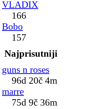
VLADIX
166
Bobo
157
Najprisutniji
guns n roses
96d 20č 4m
marre
75d 9č 36m