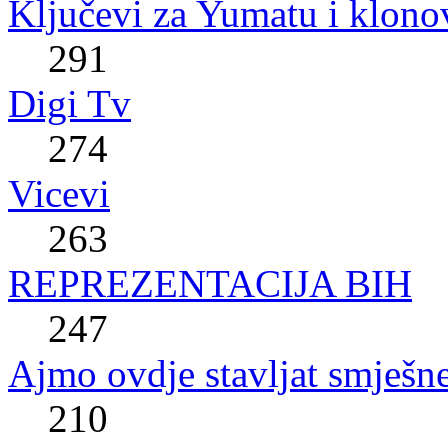
Ključevi za Yumatu i klono
291
Digi Tv
274
Vicevi
263
REPREZENTACIJA BIH
247
Ajmo ovdje stavljat smješne
210