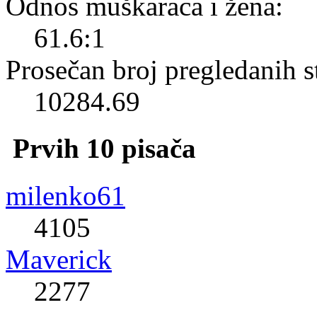
Odnos muškaraca i žena:
61.6:1
Prosečan broj pregledanih s
10284.69
Prvih 10 pisača
milenko61
4105
Maverick
2277