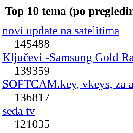
Top 10 tema (po pregledi
novi update na satelitima
145488
Ključevi -Samsung Gold R
139359
SOFTCAM.key, vkeys, za al
136817
seda tv
121035