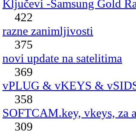
Ključevi -Samsung Gold R
422
razne zanimljivosti
375
novi update na satelitima
369
vPLUG & vKEYS & vSID
358
SOFTCAM.key, vkeys, za al
309