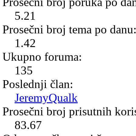
Prosečni broj poruka po da
5.21
Prosečni broj tema po danu
1.42
Ukupno foruma:
135
Poslednji član:
JeremyQualk
Prosečni broj prisutnih kor
83.67