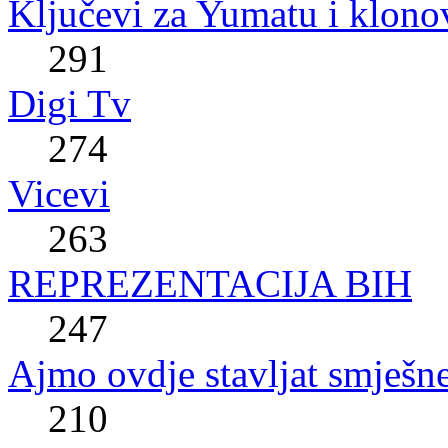
Ključevi za Yumatu i klono
291
Digi Tv
274
Vicevi
263
REPREZENTACIJA BIH
247
Ajmo ovdje stavljat smješne
210