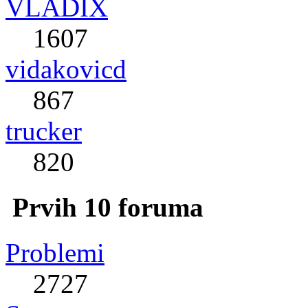
VLADIX
1607
vidakovicd
867
trucker
820
Prvih 10 foruma
Problemi
2727