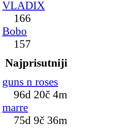
VLADIX
166
Bobo
157
Najprisutniji
guns n roses
96d 20č 4m
marre
75d 9č 36m