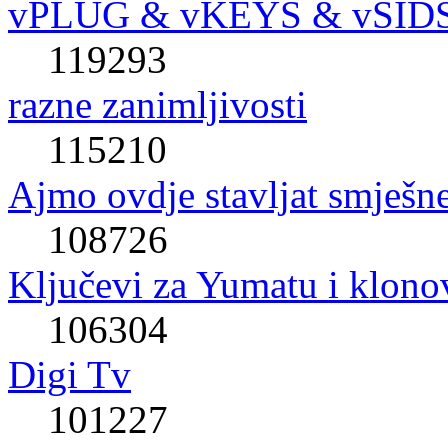
vPLUG & vKEYS & vSID
119293
razne zanimljivosti
115210
Ajmo ovdje stavljat smješne
108726
Ključevi za Yumatu i klono
106304
Digi Tv
101227