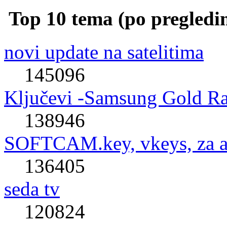
Top 10 tema (po pregledi
novi update na satelitima
145096
Ključevi -Samsung Gold R
138946
SOFTCAM.key, vkeys, za al
136405
seda tv
120824