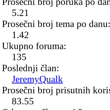
Prosečni broj poruka po da
5.21
Prosečni broj tema po danu
1.42
Ukupno foruma:
135
Poslednji član:
JeremyQualk
Prosečni broj prisutnih kor
83.55