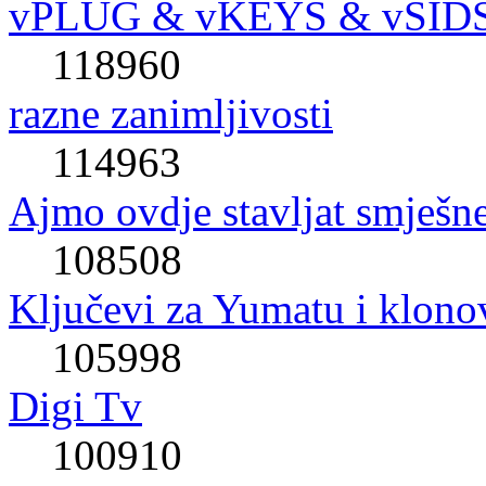
vPLUG & vKEYS & vSID
118960
razne zanimljivosti
114963
Ajmo ovdje stavljat smješne
108508
Ključevi za Yumatu i klono
105998
Digi Tv
100910