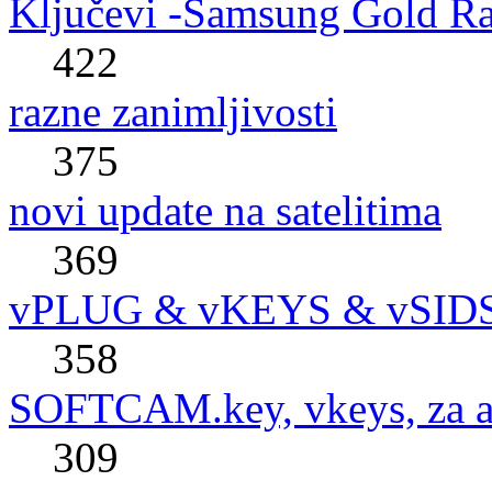
Ključevi -Samsung Gold R
422
razne zanimljivosti
375
novi update na satelitima
369
vPLUG & vKEYS & vSID
358
SOFTCAM.key, vkeys, za al
309