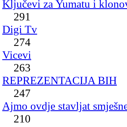
Ključevi za Yumatu i klono
291
Digi Tv
274
Vicevi
263
REPREZENTACIJA BIH
247
Ajmo ovdje stavljat smješne
210