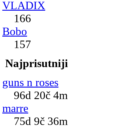
VLADIX
166
Bobo
157
Najprisutniji
guns n roses
96d 20č 4m
marre
75d 9č 36m