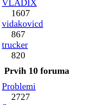
VLADIX
1607
vidakovicd
867
trucker
820
Prvih 10 foruma
Problemi
2727