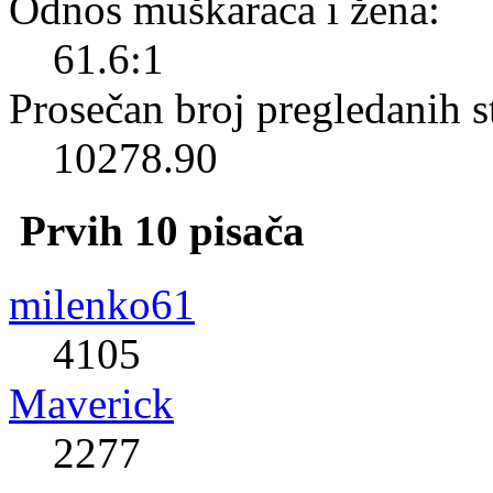
Odnos muškaraca i žena:
61.6:1
Prosečan broj pregledanih s
10278.90
Prvih 10 pisača
milenko61
4105
Maverick
2277